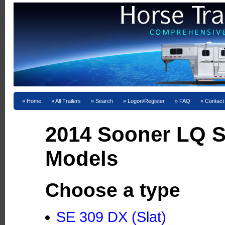
Home
All Trailers
Search
Logon/Register
FAQ
Contact
2014 Sooner LQ S
Models
Choose a type
SE 309 DX (Slat)